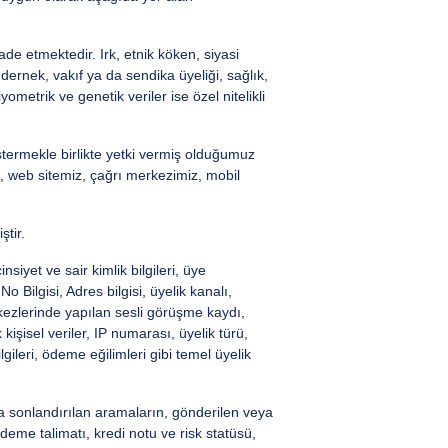
i ifade etmektedir. Irk, etnik köken, siyasi
 dernek, vakıf ya da sendika üyeliği, sağlık,
yometrik ve genetik veriler ise özel nitelikli
göstermekle birlikte yetki vermiş olduğumuz
z, web sitemiz, çağrı merkezimiz, mobil
ştir.
siyet ve sair kimlik bilgileri, üye
Bilgisi, Adres bilgisi, üyelik kanalı,
erkezlerinde yapılan sesli görüşme kaydı,
işisel veriler, IP numarası, üyelik türü,
lgileri, ödeme eğilimleri gibi temel üyelik
da sonlandırılan aramaların, gönderilen veya
ödeme talimatı, kredi notu ve risk statüsü,