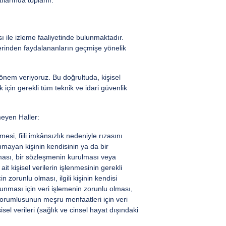
larında toplanır.
sı ile izleme faaliyetinde bulunmaktadır.
slerinden faydalananların geçmişe yönelik
a önem veriyoruz. Bu doğrultuda, kişisel
k için gerekli tüm teknik ve idari güvenlik
meyen Haller:
i, fiili imkânsızlık nedeniyle rızasını
mayan kişinin kendisinin ya da bir
ası, bir sözleşmenin kurulması veya
it kişisel verilerin işlenmesinin gerekli
zorunlu olması, ilgili kişinin kendisi
orunması için veri işlemenin zorunlu olması,
 sorumlusunun meşru menfaatleri için veri
el verileri (sağlık ve cinsel hayat dışındaki