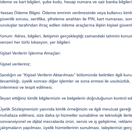
ödeme ve kart bilgileri, şube kodu, hesap numara ve sair banka bilgileri, 
Hassas Ödeme Bilgisi: Ödeme emrinin verilmesinde veya kullanıcı kimliğ
güvenlik sorusu, sertifika, şifreleme anahtarı ile PIN, kart numarası, s
kuruluşlar tarafından ihraç edilen ödeme araçlarına ilişkin kişisel güvenlik
Konum: Adres, bilgileri, iletişimin gerçekleştiği zamandaki tahmini konu
benzeri her türlü lokasyon, yer bilgileri.
Kişisel Verilerin İşlenme Amaçları
Kişisel verileriniz;
Sandığın ve “Kişisel Verilerin Aktarılması” bölümünde belirtilen ilgili kuru
devamlılığı, üyelik sonrası diğer işlemler ve sona ermesi ile usulsüzlük, 
önlenmesi ve tespit edilmesi,
Beyan ettiğiniz kimlik bilgilerinizin ve belgelerin doğruluğunun kontrol ed
Üyelik Sözleşmenizin yanında kimlik örneğinizin ve ilgili mevzuat gereği
muhafaza edilmesi, size daha iyi hizmetler sunabilme ve teknolojik iler
konvansiyonel ve dijital mecralarda ürün, servis ve iş geliştirme, reklamc
çalışmaların yapılması, üyelik hizmetlerinin sunulması, taleplerinizi ger