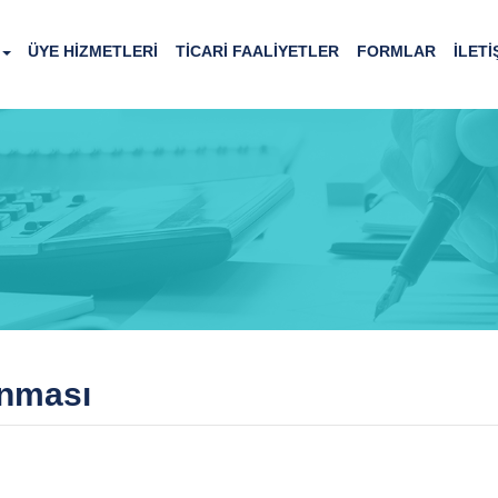
ÜYE HİZMETLERİ
TİCARİ FAALİYETLER
FORMLAR
İLETİ
unması