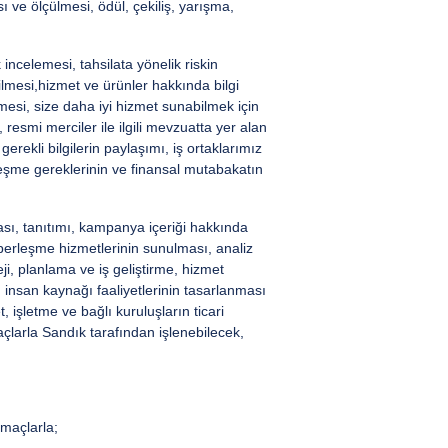
ı ve ölçülmesi, ödül, çekiliş, yarışma,
 incelemesi, tahsilata yönelik riskin
dilmesi,hizmet ve ürünler hakkında bilgi
mesi, size daha iyi hizmet sunabilmek için
 resmi merciler ile ilgili mevzuatta yer alan
erekli bilgilerin paylaşımı, iş ortaklarımız
zleşme gereklerinin ve finansal mutabakatın
ası, tanıtımı, kampanya içeriği hakkında
haberleşme hizmetlerinin sunulması, analiz
eji, planlama ve iş geliştirme, hizmet
ü insan kaynağı faaliyetlerinin tasarlanması
, işletme ve bağlı kuruluşların ticari
çlarla Sandık tarafından işlenebilecek,
amaçlarla;