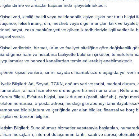
bilgilendirme ve amaçlar kapsamında işleyebilmektedir.
Kişisel veri, kimliği belirli veya belirlenebilir kişiye ilişkin her türlü bilgiy
düşünce, felsefi inanç, din, mezheb veya diğer inançlar, kılık ve kıyafet,
cinsel hayat, ceza mahkûmiyeti ve güvenlik tedbirleriyle ilgili veriler ile bi
kişisel veridir.
Kişisel verileriniz; hizmet, ürün ve faaliyet niteliğine göre değişkenlik 
Sandığımız nam ve hesabına faaliyette bulunan şirketler, temsilcilerimi
uygulamalar ve benzeri kanallardan temin edilerek işlenebilmektedir.
İşlenen kişisel verilere, sınırlı sayıda olmamak üzere aşağıda yer verilmi
Üyelik Bilgileri: Ad, Soyad, TCKN, doğum yeri ve tarihi, medeni durum, cin
numaraları, alınan hizmete ve ürüne göre hizmet numaraları, Referans No 
Kurum Bilgisi, E-fatura bilgisi, üyelik durumu (pasif, aktif vb.), çağrı m
telefon numarası, e-posta adresi, mesleği gibi aboneyi tanımlayabilecek k
kampanya bilgisi,fatura ve içeriğinde yer alan bilgiler, finansal ve borç bi
bilgileri ve benzeri bilgiler.
İletişim Bilgileri: Sunduğumuz hizmetler vasıtasıyla başlatılan, numara
alınan mesajların, internet dolaşımının tarihi, saati ve süresi, otomatik 