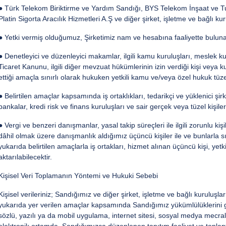
● Türk Telekom Biriktirme ve Yardım Sandığı, BYS Telekom İnşaat ve Tu
Platin Sigorta Aracılık Hizmetleri A.Ş ve diğer şirket, işletme ve bağlı kur
● Yetki vermiş olduğumuz, Şirketimiz nam ve hesabına faaliyette bulunan 
● Denetleyici ve düzenleyici makamlar, ilgili kamu kuruluşları, meslek ku
Ticaret Kanunu, ilgili diğer mevzuat hükümlerinin izin verdiği kişi veya ku
ettiği amaçla sınırlı olarak hukuken yetkili kamu ve/veya özel hukuk tüzel
● Belirtilen amaçlar kapsamında iş ortaklıkları, tedarikçi ve yüklenici şi
bankalar, kredi risk ve finans kuruluşları ve sair gerçek veya tüzel kişiler
● Vergi ve benzeri danışmanlar, yasal takip süreçleri ile ilgili zorunlu ki
dâhil olmak üzere danışmanlık aldığımız üçüncü kişiler ile ve bunlarla sın
yukarıda belirtilen amaçlarla iş ortakları, hizmet alınan üçüncü kişi, yetki
aktarılabilecektir.
Kişisel Veri Toplamanın Yöntemi ve Hukuki Sebebi
Kişisel verileriniz; Sandığımız ve diğer şirket, işletme ve bağlı kuruluşl
yukarıda yer verilen amaçlar kapsamında Sandığımız yükümlülüklerini ge
sözlü, yazılı ya da mobil uygulama, internet sitesi, sosyal medya mecral