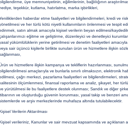
bilgilendirme, üye memnuniyetinin, eğilimlerinin, bağlılığının araştırılmas
hediye, teşekkür, kutlama, hatırlatma, marka işbirlikleri,
Yeniliklerden haberdar etme faaliyetleri ve bilgilendirmeleri, kredi ve risk
yönetilmesi ve her türlü kötü niyetli kullanımların önlenmesi ve tespit e
edinmek, satın almak amacıyla kişisel verilerin beyan edilmesi/kaydedil
çalışanlarımızı eğitme ve geliştirme, düzenleyici ve denetleyici kurumlar,
yasal yükümlülüklerin yerine getirilmesi ve denetim faaliyetleri amacıyla g
veya sair üçüncü kişilerle birlikte sunulan ürün ve hizmetlere ilişkin sö
sağlanması,
Ürün ve hizmetlere ilişkin kampanya ve tekliflerin hazırlanması, sunulm
bilgilendirilmesi amaçlarıyla ve bunlarla sınırlı olmaksızın, elektronik 
edilmesi, çağrı merkezi, pazarlama faaliyetleri ve bilgilendirmeleri, strat
kalitesinin ölçümlenmesi, finansal raporlama ve analiz, şikayet, her türl
ve yürütülmesi ile bu faaliyetlere destek olunması; Sandık ve diğer şirket
itibarının ve oluşturduğu güvenin korunması, yasal takip ve benzeri ama
sistemlerde ve arşiv merkezlerinde muhafaza altında tutulabilecektir.
Kişisel Verilerin Aktarılması
Kişisel verileriniz, Kanunlar ve sair mevzuat kapsamında ve açıklanan 