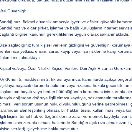
elektronik ortamda, Sandığımızca düzenlenen tanıtım faaliyet ve toplantı
Veri Güvenliği:
Sandığımız, fiziksel güvenlik amacıyla işyeri ve ofisleri güvenlik kamera
Sandığımız ve diğer şirket, işletme ve bağlı kuruluşların internet servi
bağlantı bilgileri kanunun gerekliliklerine uygun olarak saklanmaktadır.
Bize sağladığınız tüm kişisel verilerin gizliliğini ve güvenliğini korumay
verilerinize yetkisiz erişim, zarar, kayıp veya ifşa risklerine karşı koruma
önlemlerini almaktayız.
Kişisel ve/veya Özel Nitelikli Kişisel Verilere Dair Açık Rızanızı Gerektir
KVKK’nun 5. maddesinin 2. fıkrası uyarınca; kanunlarda açıkça öngörülmes
açıklayamayacak durumda bulunan veya rızasına hukuki geçerlilik tanın
başkasının hayatı veya beden bütünlüğünün korunması için zorunlu olm
ifasıyla doğrudan doğruya ilgili olması kaydıyla, sözleşmenin taraflarına a
olması, veri sorumlusunun hukuki yükümlülüğünü yerine getirebilmesi için 
tarafından alenileştirilmiş olması, bir hakkın tesisi, kullanılması veya k
ilgili kişinin temel hak ve özgürlüklerine zarar vermemek kaydıyla, veri
işlenmesinin zorunlu olması hallerinde Sandığın açık rıza almaksızın kişis
kişisel verileri) işleyebilme hakkı mevcuttur.