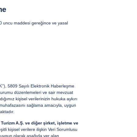
me
 10 uncu maddesi gereğince ve yasal
KK’’), 5809 Sayılı Elektronik Haberleşme
a Kurumu düzenlemeleri ve sair mevzuat
ğımız kişisel verilerinizin hukuka aykırı
e muhafazasını sağlama amacıyla, uygun
aktadır.
urizm A.Ş. ve diğer şirket, işletme ve
li kişisel verilere ilişkin Veri Sorumlusu
a uygun olarak aşağıda yer alan