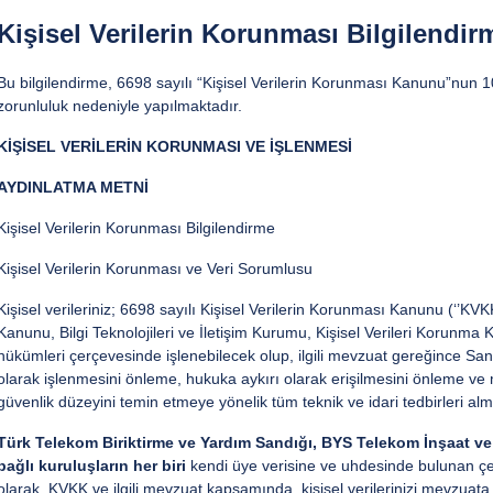
Kişisel Verilerin Korunması Bilgilendir
Bu bilgilendirme, 6698 sayılı “Kişisel Verilerin Korunması Kanunu”nun
zorunluluk nedeniyle yapılmaktadır.
KİŞİSEL VERİLERİN KORUNMASI VE İŞLENMESİ
AYDINLATMA METNİ
Kişisel Verilerin Korunması Bilgilendirme
Kişisel Verilerin Korunması ve Veri Sorumlusu
Kişisel verileriniz; 6698 sayılı Kişisel Verilerin Korunması Kanunu (‘’KV
Kanunu, Bilgi Teknolojileri ve İletişim Kurumu, Kişisel Verileri Korunm
hükümleri çerçevesinde işlenebilecek olup, ilgili mevzuat gereğince Sandı
olarak işlenmesini önleme, hukuka aykırı olarak erişilmesini önleme v
güvenlik düzeyini temin etmeye yönelik tüm teknik ve idari tedbirleri alm
Türk Telekom Biriktirme ve Yardım Sandığı, BYS Telekom İnşaat ve T
bağlı kuruluşların her biri
kendi üye verisine ve uhdesinde bulunan çeşit
olarak, KVKK ve ilgili mevzuat kapsamında, kişisel verilerinizi mevzuat