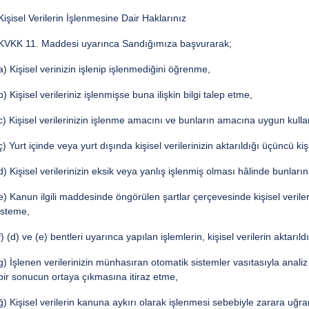
Kişisel Verilerin İşlenmesine Dair Haklarınız
KVKK 11. Maddesi uyarınca Sandığımıza başvurarak;
a) Kişisel verinizin işlenip işlenmediğini öğrenme,
b) Kişisel verileriniz işlenmişse buna ilişkin bilgi talep etme,
c) Kişisel verilerinizin işlenme amacını ve bunların amacına uygun kulla
ç) Yurt içinde veya yurt dışında kişisel verilerinizin aktarıldığı üçüncü kişi
d) Kişisel verilerinizin eksik veya yanlış işlenmiş olması hâlinde bunların
e) Kanun ilgili maddesinde öngörülen şartlar çerçevesinde kişisel veriler
isteme,
f) (d) ve (e) bentleri uyarınca yapılan işlemlerin, kişisel verilerin aktarıld
g) İşlenen verilerinizin münhasıran otomatik sistemler vasıtasıyla analiz 
bir sonucun ortaya çıkmasına itiraz etme,
ğ) Kişisel verilerin kanuna aykırı olarak işlenmesi sebebiyle zarara uğra