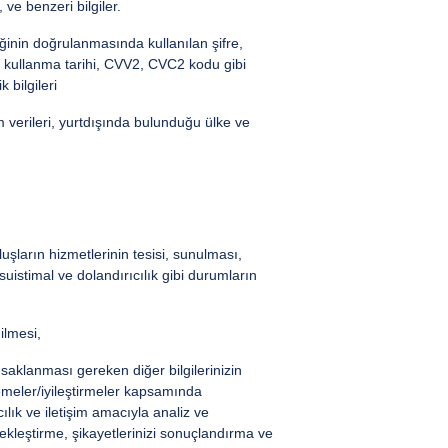
ve benzeri bilgiler.
inin doğrulanmasında kullanılan şifre,
on kullanma tarihi, CVV2, CVC2 kodu gibi
 bilgileri
m verileri, yurtdışında bulunduğu ülke ve
luşların hizmetlerinin tesisi, sunulması,
suistimal ve dolandırıcılık gibi durumların
ilmesi,
 saklanması gereken diğer bilgilerinizin
lemeler/iyileştirmeler kapsamında
ılık ve iletişim amacıyla analiz ve
çekleştirme, şikayetlerinizi sonuçlandırma ve