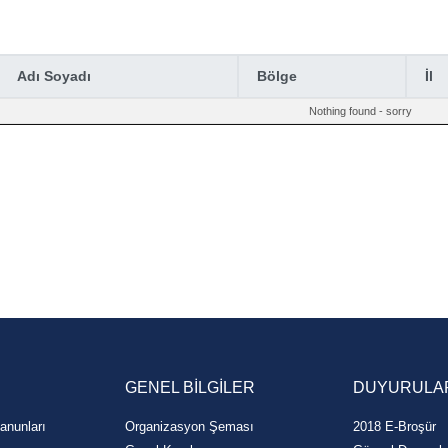
Adı Soyadı
Bölge
İl
Nothing found - sorry
GENEL BİLGİLER
DUYURULA
anunları
Organizasyon Şeması
2018 E-Broşür