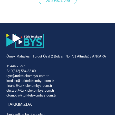
Daha Fazla Bilgi
Örnek Mahallesi, Turgut Özal 2 Bulvarı No: 4/1 Altındağ / ANKARA
T: 444 7 297
S: 0(312) 584 82 00
uye@turktelekombys.com.tr
krediler@turktelekombys.com.tr
finans@turktelekombys.com.tr
eticaret@turktelekombys.com.tr
otomotiv@turktelekombys.com.tr
HAKKIMIZDA
Tarihçe-Kuruluş Kanunları