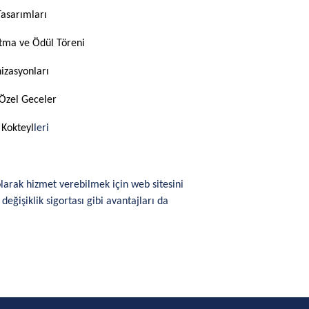
Tasarımları
Atma ve Ödül Töreni
izasyonları
Özel Geceler
 Kokteyl
leri
larak hizmet verebilmek için web sitesini
değişiklik sigortası gibi avantajları da