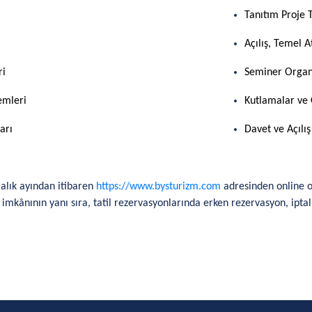
Tanıtım Proje 
Açılış, Temel 
ri
Seminer Organ
lemleri
Kutlamalar ve 
arı
Davet ve Açılış
alık ayından itibaren
https://www.bysturizm.com
adresinden online o
t imk
â
nının yanı sıra, tatil rezervasyonlarında erken rezervasyon, iptal 