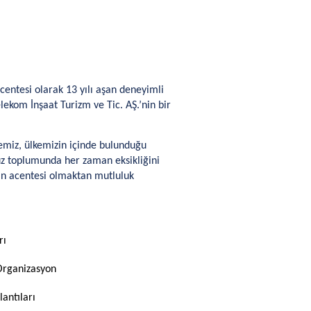
centesi olarak 13 yılı aşan deneyimli
lekom İnşaat Turizm ve Tic. AŞ.’nin bir
emiz, ülkemizin içinde bulunduğu
müz toplumunda her zaman eksikliğini
ızın acentesi olmaktan mutluluk
rı
Organizasyon
lantıları