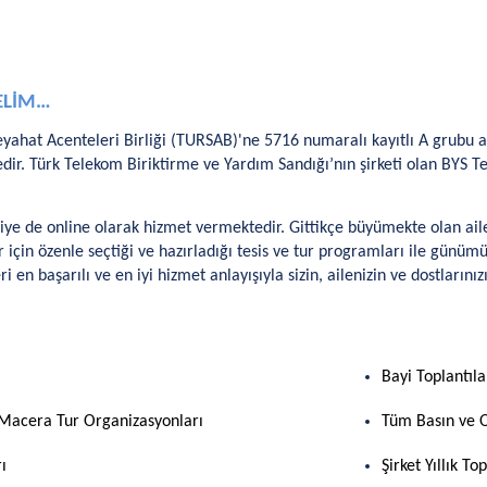
RELİM…
yahat Acenteleri Birliği (TURSAB)'ne 5716 numaralı kayıtlı A grubu a
ir. Türk Telekom Biriktirme ve Yardım Sandığı’nın şirketi olan BYS Te
ye de online olarak hizmet vermektedir. Gittikçe büyümekte olan ail
r için özenle seçtiği ve hazırladığı tesis ve tur programları ile günü
n başarılı ve en iyi hizmet anlayışıyla sizin, ailenizin ve dostların
Bayi Toplantıla
, Macera Tur Organizasyonları
Tüm Basın ve 
ı
Şirket Yıllık Top