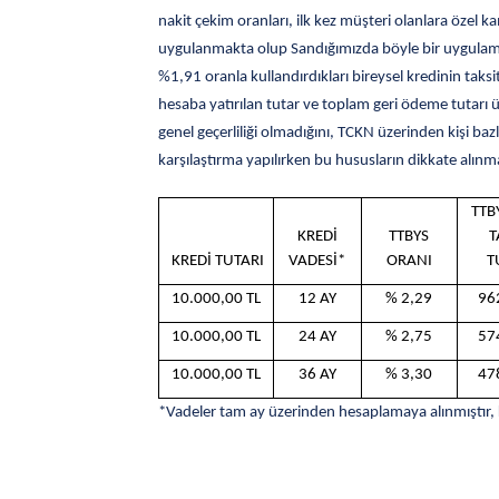
nakit çekim oranları, ilk kez müşteri olanlara öze
uygulanmakta olup Sandığımızda böyle bir uygulama 
%1,91 oranla kullandırdıkları bireysel kredinin taksi
hesaba yatırılan tutar ve toplam geri ödeme tutarı ü
genel geçerliliği olmadığını, TCKN üzerinden kişi baz
karşılaştırma yapılırken bu hususların dikkate alınm
TTB
KREDİ
TTBYS
T
KREDİ TUTARI
VADESİ*
ORANI
T
10.000,00 TL
12 AY
% 2,29
96
10.000,00 TL
24 AY
% 2,75
57
10.000,00 TL
36 AY
% 3,30
47
*Vadeler tam ay üzerinden hesaplamaya alınmıştır, kı