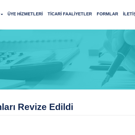
ÜYE HİZMETLERİ
TİCARİ FAALİYETLER
FORMLAR
İLETİ
arı Revize Edildi