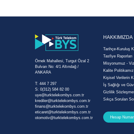
HAKKIMIZDA
Tarihçe-Kuruluş K
Tasfiye Raporları
Örnek Mahallesi, Turgut Özal 2
Misyonumuz - V
Bulvarı No: 4/1 Altındağ /
Kalite Politikamız
ANKARA
Kişisel Verilerin
T: 444 7 297
İş Sağlığı ve Güv
S: 0(312) 584 82 00
Gizlilik Sözleşme
uye@turktelekombys.com.tr
Sıkça Sorulan Sor
krediler@turktelekombys.com.tr
finans@turktelekombys.com.tr
eticaret@turktelekombys.com.tr
Hesap Numara
otomotiv@turktelekombys.com.tr