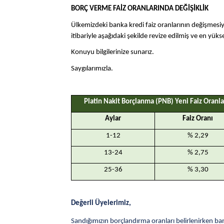
BORÇ VERME FAİZ ORANLARINDA DEĞİŞİKLİK
Ülkemizdeki banka kredi faiz oranlarının değişmesiy
itibariyle aşağıdaki şekilde revize edilmiş ve en yüks
Konuyu bilgilerinize sunarız.
Saygılarımızla.
Platin Nakit Borçlanma (PNB) Yeni Faiz Oranla
Aylar
Faiz Oranı
1-12
% 2,29
13-24
% 2,75
25-36
% 3,30
Değerli Üyelerimiz,
Sandığımızın borçlandırma oranları belirlenirken ban