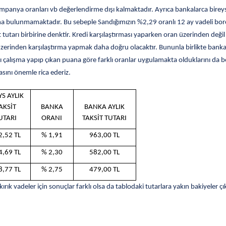
l kampanya oranları vb değerlendirme dışı kalmaktadır. Ayrıca bankalarca bi
bulunmamaktadır. Bu sebeple Sandığımızın %2,29 oranlı 12 ay vadeli borçla
t tutarı birbirine denktir. Kredi karşılaştırması yaparken oran üzerinden değil
zerinden karşılaştırma yapmak daha doğru olacaktır. Bununla birlikte bankalar
lı çalışma yapıp çıkan puana göre farklı oranlar uygulamakta olduklarını da bel
asını önemle rica ederiz.
YS AYLIK
AKSİT
BANKA
BANKA AYLIK
UTARI
ORANI
TAKSİT TUTARI
2,52 TL
% 1,91
963,00 TL
4,69 TL
% 2,30
582,00 TL
8,77 TL
% 2,75
479,00 TL
rık vadeler için sonuçlar farklı olsa da tablodaki
tutarlara yakın bakiyeler çı