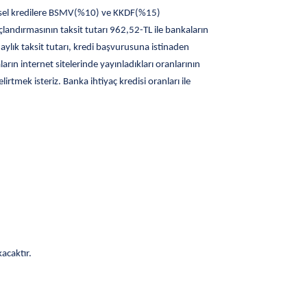
reysel kredilere BSMV(%10) ve KKDF(%15)
ndırmasının taksit tutarı 962,52-TL ile bankaların
 aylık taksit tutarı, kredi başvurusuna istinaden
ın internet sitelerinde yayınladıkları oranlarının
irtmek isteriz. Banka ihtiyaç kredisi oranları ile
kacaktır.