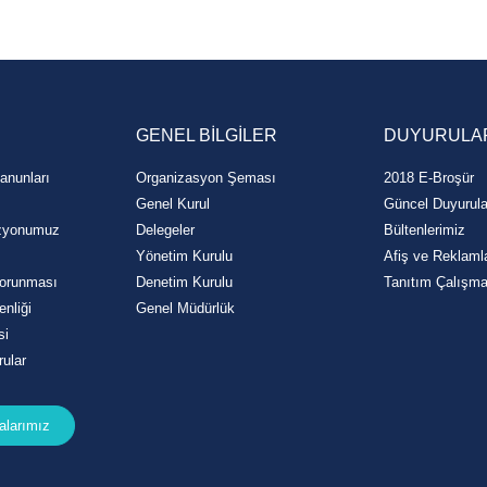
GENEL BİLGİLER
DUYURULA
anunları
Organizasyon Şeması
2018 E-Broşür
Genel Kurul
Güncel Duyurula
izyonumuz
Delegeler
Bültenlerimiz
Yönetim Kurulu
Afiş ve Reklaml
 Korunması
Denetim Kurulu
Tanıtım Çalışma
enliği
Genel Müdürlük
si
ular
larımız